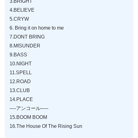
3.BRIGHT
4.BELIEVE
5.CRYW
6. Bring it on home to me
7.DONT BRING
8.MISUNDER
9.BASS
10.NIGHT
11.SPELL
12.ROAD
13.CLUB
14.PLACE
—-アンコール—–
15.BOOM BOOM
16.The House Of The Rising Sun