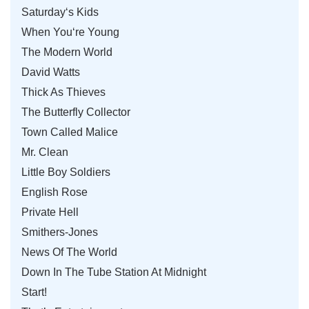
Saturday‘s Kids
When You‘re Young
The Modern World
David Watts
Thick As Thieves
The Butterfly Collector
Town Called Malice
Mr. Clean
Little Boy Soldiers
English Rose
Private Hell
Smithers-Jones
News Of The World
Down In The Tube Station At Midnight
Start!