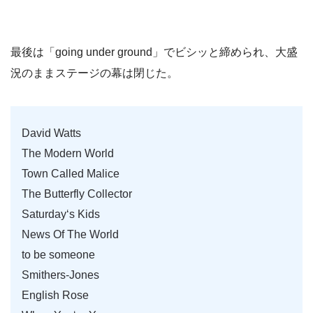
最後は「going under ground」でビシッと締められ、大盛
況のままステージの幕は閉じた。
David Watts
The Modern World
Town Called Malice
The Butterfly Collector
Saturday‘s Kids
News Of The World
to be someone
Smithers-Jones
English Rose