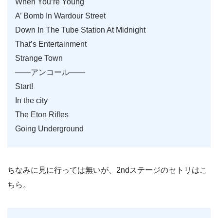
When You‘re Young
A’ Bomb In Wardour Street
Down In The Tube Station At Midnight
That’s Entertainment
Strange Town
——アンコール——
Start!
In the city
The Eton Rifles
Going Underground
ちなみに見に行っては無いが、2ndステージのセトリはこ
ちら。