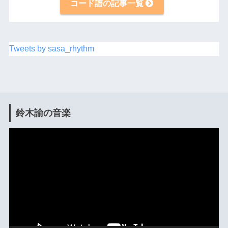
コード譜の記事一覧
Tweets by sasa_rhythm
鈴木諭の音楽
動
画
プ
レ
ー
ヤ
ー