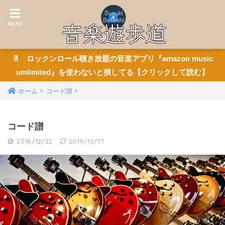
ロックンロール聴き放題の音楽アプリ『amazon music
umlimited』を使わないと損してる【クリックして読む】
ホーム
コード譜
コード譜
2018/12/22
2019/10/17