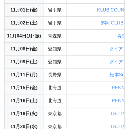
11月01日(金)
岩手県
KLUB COUNT
11月02日(土)
岩手県
盛岡 CLUB C
11月04日(月･振)
青森県
青森 Q
11月08日(金)
愛知県
ダイアモ
11月09日(土)
愛知県
ダイアモ
11月11日(月)
長野県
松本Sound
11月15日(金)
北海道
PENNY 
11月16日(土)
北海道
PENNY 
11月19日(火)
東京都
TSUTAY
11月20日(水)
東京都
TSUTAY