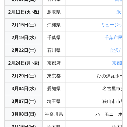
2月11日(火･祝)
鳥取県
米子l
2月15日(土)
沖縄県
ミュージッ
2月19日(水)
千葉県
千葉市民会
2月22日(土)
石川県
金沢市
2月24日(月･振)
京都府
京都K
2月29日(土)
東京都
ひの煉瓦ホール
3月04日(水)
愛知県
名古屋市公
3月07日(土)
埼玉県
狭山市市民
3月08日(日)
神奈川県
ハーモニーホー
3月15日(日)
栃木県
栃木県