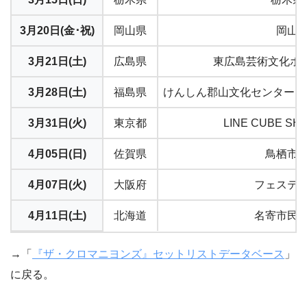
3月20日(金･祝)
岡山県
岡山
3月21日(土)
広島県
東広島芸術文化ホー
3月28日(土)
福島県
けんしん郡山文化センター(
3月31日(火)
東京都
LINE CUBE S
4月05日(日)
佐賀県
鳥栖市
4月07日(火)
大阪府
フェステ
4月11日(土)
北海道
名寄市民
→「
『ザ・クロマニヨンズ』セットリストデータベース
」
に戻る。