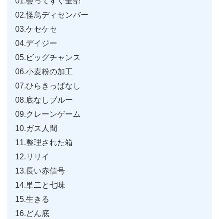
01.会ってすぐ全部
02.怪鳥ディセンバー
03.ケセケセ
04.デイジー
05.ビッグチャンス
06.小麦粉の加工
07.ひらきっぱなし
08.底なしブルー
09.クレーンゲーム
10.ガス人間
11.整理された箱
12.リリイ
13.長い赤信号
14.単二と七味
15.生きる
16.どん底