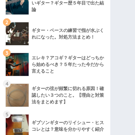
いギター？ギター歴５年目で出た結
論
2
ギター・ベースの練習で指が水ぶく
れになった。対処方法まとめ！
3
エレキ？アコギ？ギターはどっちか
ら始めるべき？５年たった今だから
言えること
4
ギターの弦が頻繁に切れる原因！確
認したい３つのこと。【理由と対策
法をまとめます】
5
ギブソンギターのリイシュー・ヒス
コレとは？意味を分かりやすく紹介