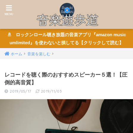
ロックンロール聴き放題の音楽アプリ『amazon music
umlimited』を使わないと損してる【クリックして読む】
ホーム
音楽を楽しむ
レコードを聴く際のおすすめスピーカー５選！【圧
倒的高音質】
2019/05/17
2019/11/03