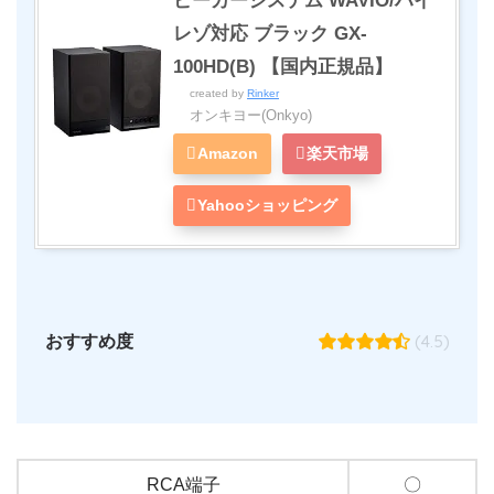
ピーカーシステム WAVIO/ハイ
レゾ対応 ブラック GX-
100HD(B) 【国内正規品】
created by
Rinker
オンキヨー(Onkyo)
Amazon
楽天市場
Yahooショッピング
(4.5)
おすすめ度
RCA端子
〇