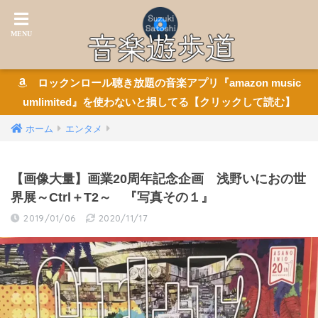
ロックンロール聴き放題の音楽アプリ『amazon music
umlimited』を使わないと損してる【クリックして読む】
ホーム
エンタメ
【画像大量】画業20周年記念企画 浅野いにおの世
界展～Ctrl＋T2～ 『写真その１』
2019/01/06
2020/11/17