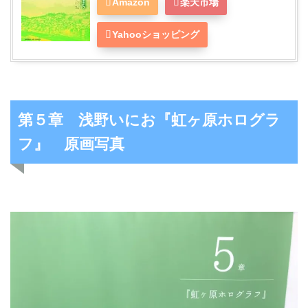
Amazon
楽天市場
Yahooショッピング
第５章 浅野いにお『虹ヶ原ホログラ
フ』 原画写真