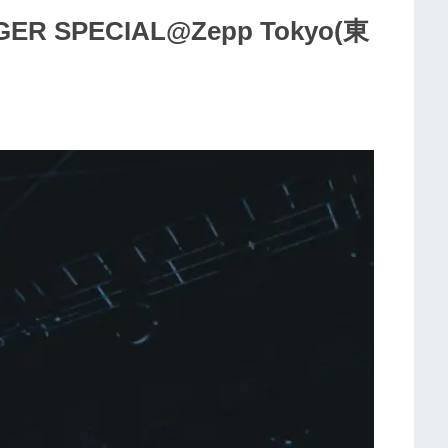
RGER SPECIAL@Zepp Tokyo(東