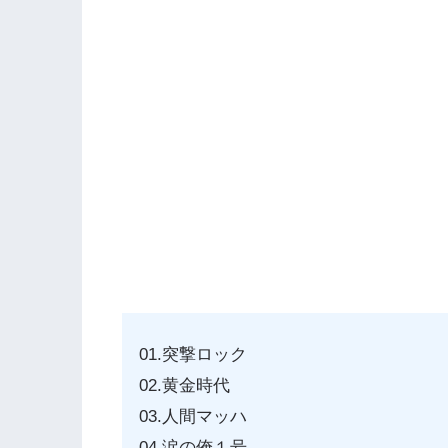
01.突撃ロック
02.黄金時代
03.人間マッハ
04.涙の俺１号