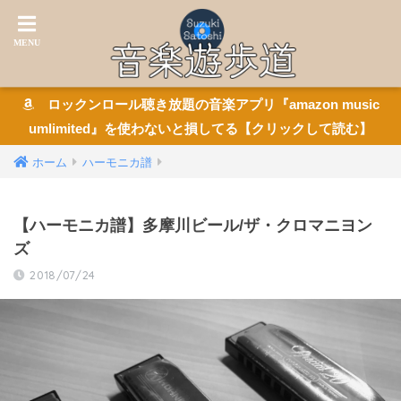
ロックンロール聴き放題の音楽アプリ『amazon music
umlimited』を使わないと損してる【クリックして読む】
ホーム
ハーモニカ譜
【ハーモニカ譜】多摩川ビール/ザ・クロマニヨン
ズ
2018/07/24