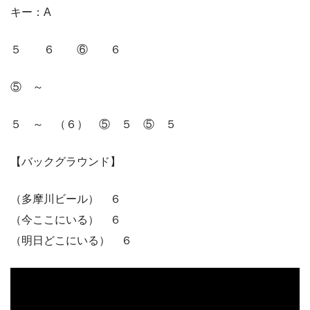
キー：A
５ ６ ⑥ ６
⑤ ～
５ ～ （６） ⑤ ５ ⑤ ５
【バックグラウンド】
（多摩川ビール） ６
（今ここにいる） ６
（明日どこにいる） ６