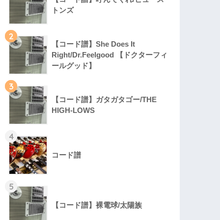
トンズ
2
【コード譜】She Does It
Right/Dr.Feelgood 【ドクターフィ
ールグッド】
3
【コード譜】ガタガタゴー/THE
HIGH-LOWS
4
コード譜
5
【コード譜】裸電球/太陽族